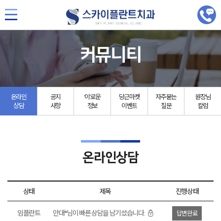
커뮤니티
온라인
공지
‘이’로운
당근마켓
자주묻는
원장님
상담
사항
정보
이벤트
질문
칼럼
온라인상담
상태
제목
진행상태
임플란트
안대*님이 빠른 상담을 남기셨습니다.
답변완료