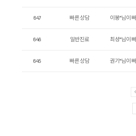
647
빠른 상담
이봉*님이 
646
일반진료
최성*님이 
645
빠른 상담
권기*님이 