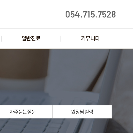
054.715.7528
일반진료
커뮤니티
자주묻는
질문
원장님
칼럼