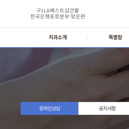
구) LG베스트샵건물
한국은행포항본부 맞은편
치과소개
특별함
온라인
상담
공지
사항