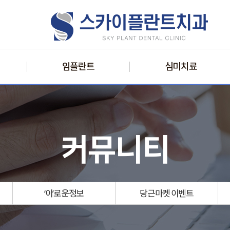
임플란트
심미치료
커뮤니티
‘이’로운
정보
당근마켓
이벤트