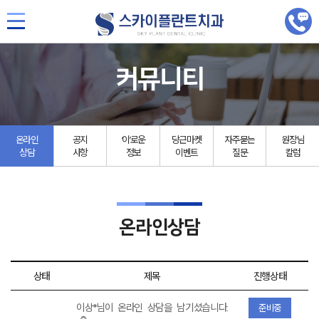
커뮤니티
온라인
공지
‘이’로운
당근마켓
자주묻는
원장님
상담
사항
정보
이벤트
질문
칼럼
온라인상담
상태
제목
진행상태
이상*님이 온라인 상담을 남기셨습니다.
준비중