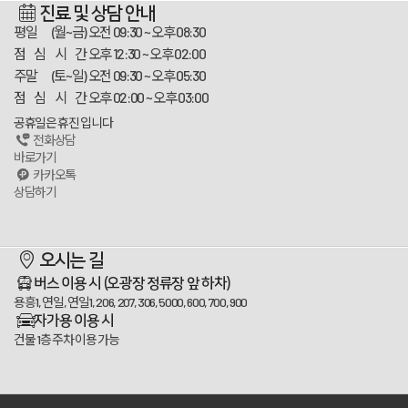
진료 및 상담 안내
평일 (월~금)
오전 09:30 ~ 오후 08:30
점 심 시 간
오후 12:30 ~ 오후 02:00
주말 (토~일)
오전 09:30 ~ 오후 05:30
점 심 시 간
오후 02:00 ~ 오후 03:00
공휴일은 휴진 입니다
전화상담
바로가기
카카오톡
상담하기
스카이플란트치과
오시는 길
100m
버스 이용 시
(오광장 정류장 앞 하차)
용흥1, 연일, 연일1, 206, 207, 306, 5000, 600, 700, 900
자가용 이용 시
건물 1층 주차 이용 가능