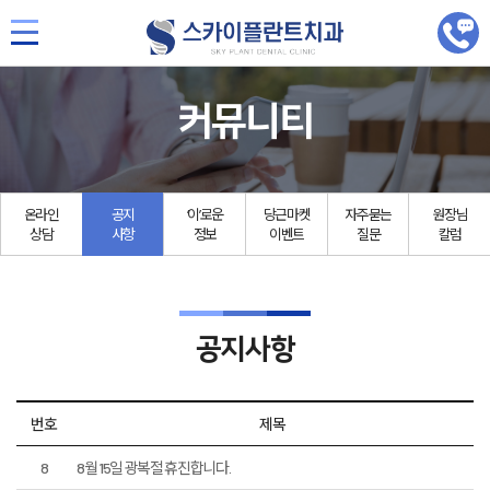
커뮤니티
온라인
공지
‘이’로운
당근마켓
자주묻는
원장님
상담
사항
정보
이벤트
질문
칼럼
공지사항
번호
제목
8
8월 15일 광복절 휴진합니다.