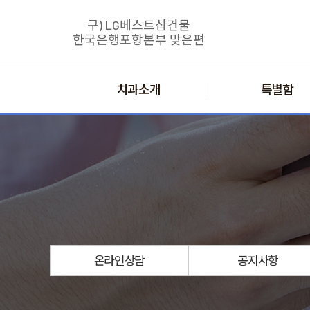
구) LG베스트샵건물
한국은행포항본부 맞은편
치과소개
특별함
온라인
상담
공지
사항