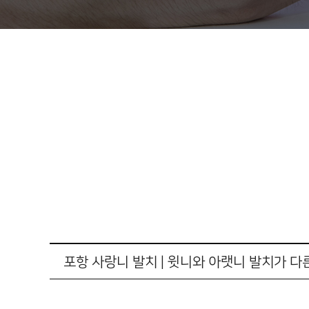
포항 사랑니 발치 | 윗니와 아랫니 발치가 다