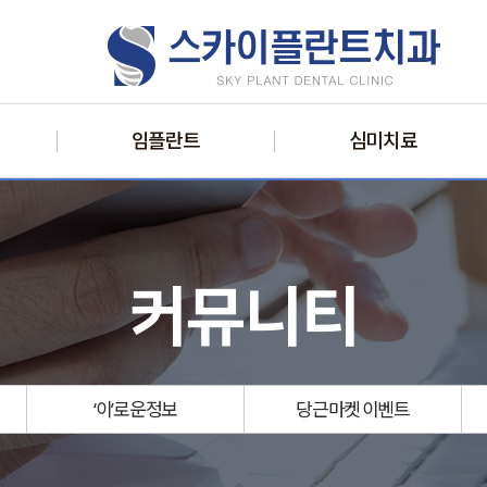
임플란트
심미치료
커뮤니티
‘이’로운
정보
당근마켓
이벤트