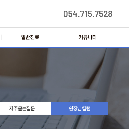
054.715.7528
일반진료
커뮤니티
자주묻는
질문
원장님
칼럼