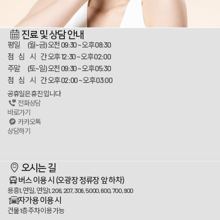
진료 및 상담 안내
평일 (월~금)
오전 09:30 ~ 오후 08:30
점 심 시 간
오후 12:30 ~ 오후 02:00
주말 (토~일)
오전 09:30 ~ 오후 05:30
점 심 시 간
오후 02:00 ~ 오후 03:00
공휴일은 휴진 입니다
전화상담
바로가기
카카오톡
상담하기
스카이플란트치과
오시는 길
100m
버스 이용 시
(오광장 정류장 앞 하차)
용흥1, 연일, 연일1, 206, 207, 306, 5000, 600, 700, 900
자가용 이용 시
건물 1층 주차 이용 가능