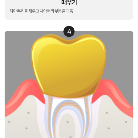
때우기
치아 뿌리를 채우고 치아머리 부분을 때움
4