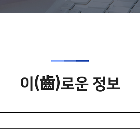
(齒)
이
로운 정보