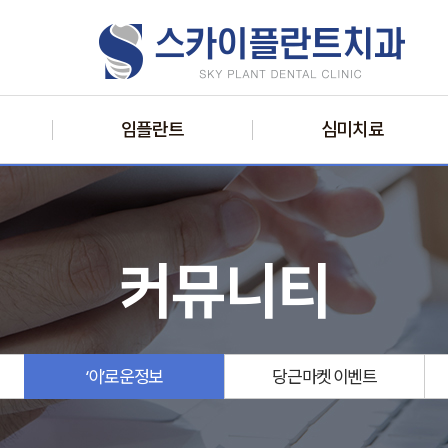
임플란트
심미치료
커뮤니티
‘이’로운
정보
당근마켓
이벤트