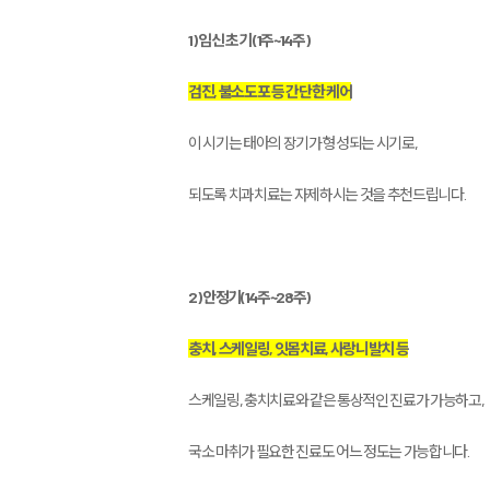
1) 임신 초기 (1주~14주)
검진, 불소도포 등 간단한 케어
이 시기는 태아의 장기가 형성되는 시기로,
되도록 치과치료는 자제하시는 것을 추천드립니다.
2) 안정기(14주~28주)
충치, 스케일링, 잇몸치료, 사랑니발치 등
스케일링, 충치치료와 같은 통상적인 진료가 가능하고,
국소 마취가 필요한 진료도 어느 정도는 가능합니다.