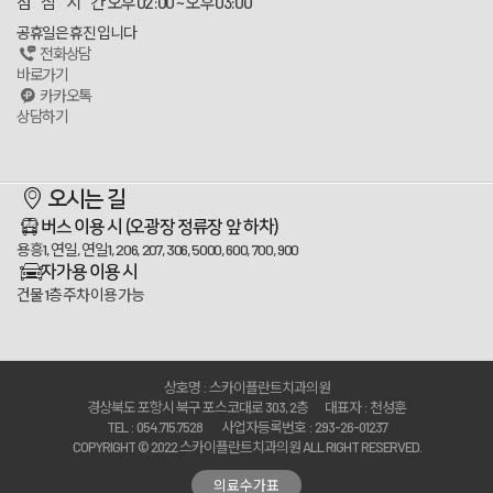
점 심 시 간
오후 02:00 ~ 오후 03:00
공휴일은 휴진 입니다
전화상담
바로가기
카카오톡
상담하기
스카이플란트치과
오시는 길
100m
버스 이용 시
(오광장 정류장 앞 하차)
용흥1, 연일, 연일1, 206, 207, 306, 5000, 600, 700, 900
자가용 이용 시
건물 1층 주차 이용 가능
상호명 : 스카이플란트치과의원
경상북도 포항시 북구 포스코대로 303, 2층
대표자 : 천성훈
TEL : 054.715.7528
사업자등록번호 : 293-26-01237
COPYRIGHT © 2022 스카이플란트치과의원 ALL RIGHT RESERVED.
의료수가표