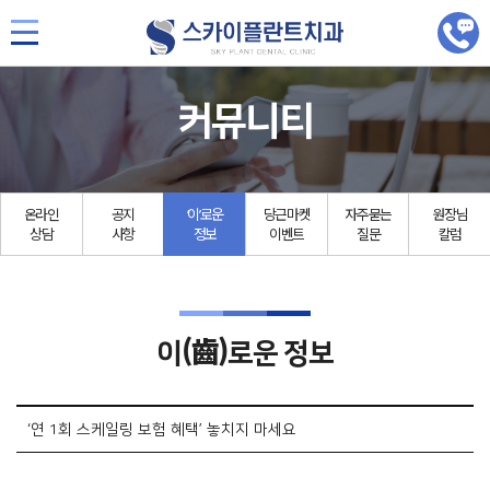
커뮤니티
온라인
공지
‘이’로운
당근마켓
자주묻는
원장님
상담
사항
정보
이벤트
질문
칼럼
(齒)
이
로운 정보
‘연 1회 스케일링 보험 혜택’ 놓치지 마세요