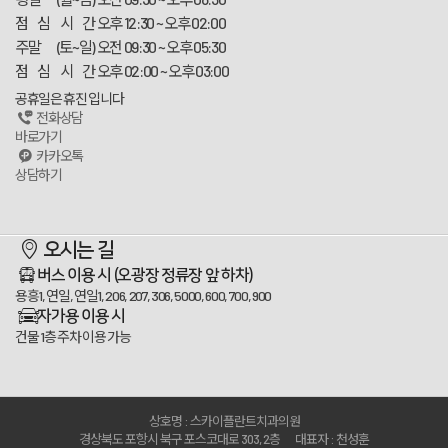
점 심 시 간
오후 12:30 ~ 오후 02:00
주말 (토~일)
오전 09:30 ~ 오후 05:30
점 심 시 간
오후 02:00 ~ 오후 03:00
공휴일은 휴진 입니다
전화상담
바로가기
카카오톡
상담하기
스카이플란트치과
오시는 길
100m
버스 이용 시
(오광장 정류장 앞 하차)
용흥1, 연일, 연일1, 206, 207, 306, 5000, 600, 700, 900
자가용 이용 시
건물 1층 주차 이용 가능
상호명 : 스카이플란트치과의원
경상북도 포항시 북구 포스코대로 303, 2층
대표자 : 천성훈