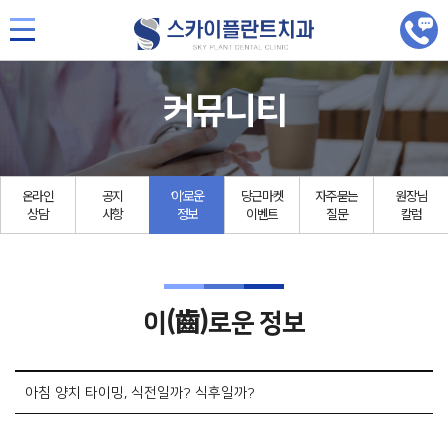
커뮤니티
온라인
공지
‘이’로운
당근마켓
자주묻는
원장님
상담
사항
정보
이벤트
질문
칼럼
(齒)
이
로운 정보
아침 양치 타이밍, 식전일까? 식후일까?