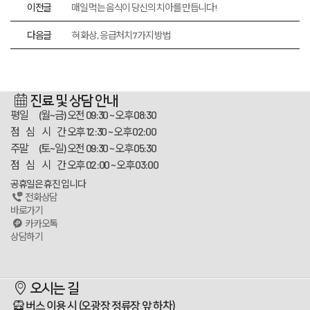
이전글
매일 먹는 음식이 당신의 치아를 만듭니다!
다음글
혀 화상, 응급처치 7가지 방법
진료 및 상담 안내
평일 (월~금)
오전 09:30 ~ 오후 08:30
점 심 시 간
오후 12:30 ~ 오후 02:00
주말 (토~일)
오전 09:30 ~ 오후 05:30
점 심 시 간
오후 02:00 ~ 오후 03:00
공휴일은 휴진 입니다
전화상담
바로가기
카카오톡
상담하기
스카이플란트치과
오시는 길
100m
버스 이용 시
(오광장 정류장 앞 하차)