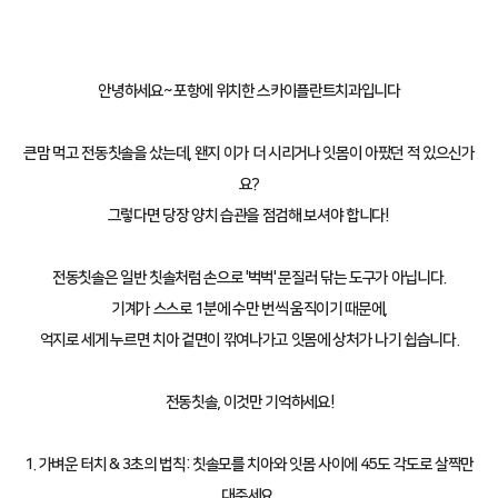
안녕하세요~ 포항에 위치한 스카이플란트치과입니다
큰맘 먹고 전동칫솔을 샀는데, 왠지 이가 더 시리거나 잇몸이 아팠던 적 있으신가
요?
그렇다면 당장 양치 습관을 점검해 보셔야 합니다!
전동칫솔은 일반 칫솔처럼 손으로 '벅벅' 문질러 닦는 도구가 아닙니다.
기계가 스스로 1분에 수만 번씩 움직이기 때문에,
억지로 세게 누르면 치아 겉면이 깎여나가고 잇몸에 상처가 나기 쉽습니다.
전동칫솔, 이것만 기억하세요!
1. 가벼운 터치 & 3초의 법칙: 칫솔모를 치아와 잇몸 사이에 45도 각도로 살짝만
대주세요.