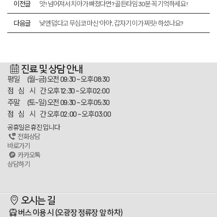
이전글
앗! 넘어져서 치아가 빠졌다면? 골든타임 30분 꼭 기억하세요!
다음글
낮엔 덥다고 무심코 마신 '아아', 갑자기 이가 찌릿! 하셨나요?
진료 및 상담 안내
평일 (월~금)
오전 09:30 ~ 오후 08:30
점 심 시 간
오후 12:30 ~ 오후 02:00
주말 (토~일)
오전 09:30 ~ 오후 05:30
점 심 시 간
오후 02:00 ~ 오후 03:00
공휴일은 휴진 입니다
전화상담
바로가기
카카오톡
상담하기
스카이플란트치과
오시는 길
100m
버스 이용 시
(오광장 정류장 앞 하차)