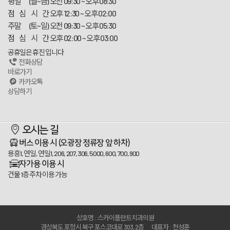
평일 (월~금)
오전 09:30 ~ 오후 08:30
점 심 시 간
오후 12:30 ~ 오후 02:00
주말 (토~일)
오전 09:30 ~ 오후 05:30
점 심 시 간
오후 02:00 ~ 오후 03:00
공휴일은 휴진 입니다
전화상담
바로가기
카카오톡
상담하기
스카이플란트치과
오시는 길
100m
버스 이용 시
(오광장 정류장 앞 하차)
용흥1, 연일, 연일1, 206, 207, 306, 5000, 600, 700, 900
자가용 이용 시
건물 1층 주차 이용 가능
상호명 : 스카이플란트치과의원
경상북도 포항시 북구 포스코대로 303, 2층
대표자 : 천성훈