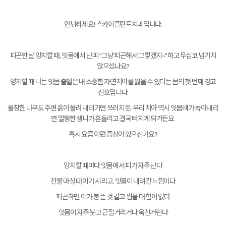
안녕하세요! 스카이플란트치과입니다.
피곤한 날 양치할 때, 잇몸에서 난 피 "그냥 피곤해서 그렇겠지~" 하고 무심코 넘기지
않으셨나요?
양치할 때 나는 잇몸 출혈은 내 소중한 자연치아를 잃을 수 있다는 몸의 첫 번째 경고
신호입니다.
울창한 나무도 주변 흙이 쓸려 내려가면 쓰러지듯, 우리 치아 역시 잇몸뼈가 녹아내리
면 멀쩡한 생니가 흔들리고 결국 빠지게 되거든요.
혹시 요즘 이런 증상이 있으신가요?
양치할 때마다 잇몸에서 피가 자주 난다
찬물 마실 때 이가 시리고, 잇몸이 내려간 느낌이다
피곤하면 이가 붕 뜬 것 같고 씹을 때 힘이 없다
잇몸이 자주 붓고 근질거리거나 욱신거린다