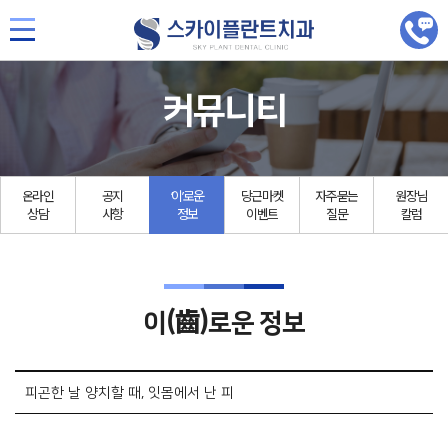
커뮤니티
온라인
공지
‘이’로운
당근마켓
자주묻는
원장님
상담
사항
정보
이벤트
질문
칼럼
(齒)
이
로운 정보
피곤한 날 양치할 때, 잇몸에서 난 피